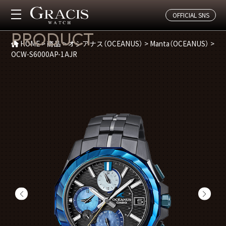
OFFICIAL SNS
商品紹介
PRODUCT
HOME
>
商品
>
オシアナス（OCEANUS）
>
Manta（OCEANUS）
>
OCW-S6000AP-1AJR