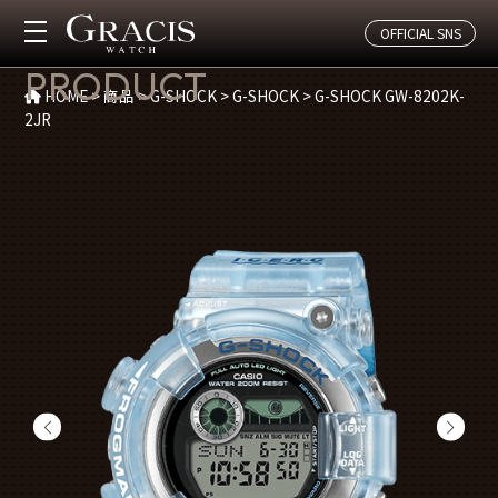
OFFICIAL SNS
商品紹介
PRODUCT
HOME
>
商品
>
G-SHOCK
>
G-SHOCK
>
G-SHOCK GW-8202K-
2JR