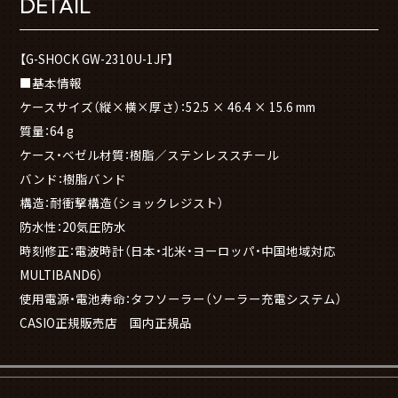
DETAIL
【G-SHOCK GW-2310U-1JF】
■基本情報
ケースサイズ（縦×横×厚さ）：52.5 × 46.4 × 15.6 mm
質量：64 g
ケース・ベゼル材質：樹脂／ステンレススチール
バンド：樹脂バンド
構造：耐衝撃構造（ショックレジスト）
防水性：20気圧防水
時刻修正：電波時計（日本・北米・ヨーロッパ・中国地域対応
MULTIBAND6）
使用電源・電池寿命：タフソーラー（ソーラー充電システム）
CASIO正規販売店 国内正規品