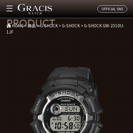
OFFICIAL SNS
商品紹介
PRODUCT
HOME
>
商品
>
G-SHOCK
>
G-SHOCK
>
G-SHOCK GW-2310U-
1JF