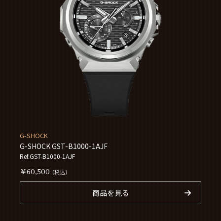
G-SHOCK
G-SHOCK GST-B1000-1AJF
Ref.GST-B1000-1AJF
￥60,500
(税込)
商品を見る