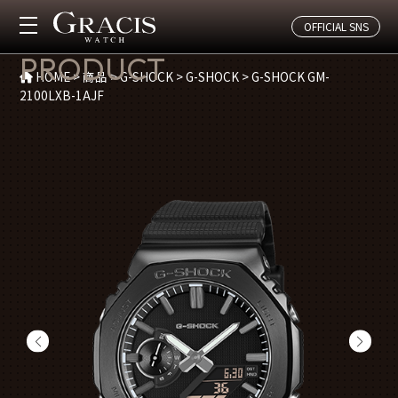
OFFICIAL SNS
商品紹介
PRODUCT
HOME
>
商品
>
G-SHOCK
>
G-SHOCK
>
G-SHOCK GM-
2100LXB-1AJF