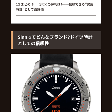
12
まとめ:Sinn(ジン)の評判は?──信頼できる”実用
時計”として高評価
Sinnってどんなブランド?ドイツ時計
としての信頼性