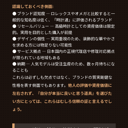
認識しておくべき側面:
● ブランド認知度 — ロレックスやオメガと比較すると一
般的な知名度は低く、「時計通」に評価されるブランド
● リセールバリュー — 高級時計としての資産価値は限定
的。実用を目的とした購入が前提
● デザインの個性 — 実用重視のため、装飾的な華やかさ
を求める方には物足りない可能性
● サービス拠点 — 日本国内の正規代理店や修理対応拠点
が限られている地域もある
● 納期 — 人気モデルは受注生産のため、数ヶ月待ちにな
ることも
これらは必ずしも欠点ではなく、ブランドの質実剛健な
性格を表す側面でもあります。
他人の評価や資産価値に
左右されず、『自分が本当に良いと思う道具』を選びた
い方にとっては、これらはむしろ信頼の証と言えるでし
ょう。