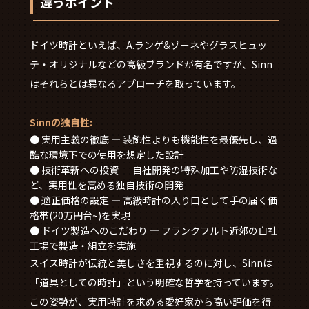
違うポイント
ドイツ時計といえば、A.ランゲ&ゾーネやグラスヒュッ
テ・オリジナルなどの高級ブランドが有名ですが、Sinn
はそれらとは異なるアプローチを取っています。
Sinnの独自性:
● 実用主義の徹底 — 装飾性よりも機能性を最優先し、過
酷な環境下での使用を想定した設計
● 技術革新への投資 — 自社開発の特殊加工や防湿技術な
ど、実用性を高める独自技術の開発
● 適正価格の設定 — 高級時計の入り口として手の届く価
格帯(20万円台~)を実現
● ドイツ製造へのこだわり — フランクフルト近郊の自社
工場で製造・組立を実施
スイス時計が伝統と美しさを重視するのに対し、Sinnは
「道具としての時計」という明確な哲学を持っています。
この姿勢が、実用時計を求める愛好家から高い評価を得