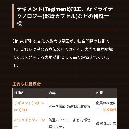
テギメント(Tegiment)加工、Arドライテ
クノロジー(乾燥カプセル)などの特殊仕
様
Sinnの評判を支える最大の要因が、独自開発の技術で
す。これらは単なる宣伝文句ではなく、実際の使用環境
で効果を発揮する実用技術として高く評価されていま
す。
主要な独自技術:
技術名
内容
効果
テギメント(Tegim
金属の表面にセラミ
ケース表面の硬化処理技術
ent)加工
し、
耐擦傷性
を高め
Arドライテクノロジ
防湿カプセルによる内部乾
結露防止、文字盤の
ー
燥システム