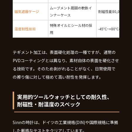
ムーブメント周囲の軟鉄イ
磁気遮蔽ケージ
耐磁性能80,000A/
ンナーケース
特殊オイルとシール材の採
温度耐性技術
-45℃~+80℃の温
用
テギメント加工は、表面硬化処理の一種ですが、通常の
PVDコーティングとは異なり、素材自体の表面を硬化させ
る技術です。そのため剥がれることがなく、日常使用で
の擦り傷に対して極めて高い耐性を発揮します。
実用的ツールウォッチとしての耐久性、
耐磁性・耐温度のスペック
Sinnの時計は、ドイツの工業規格(DIN)や国際規格に準拠
した厳格なテストをクリアしています。