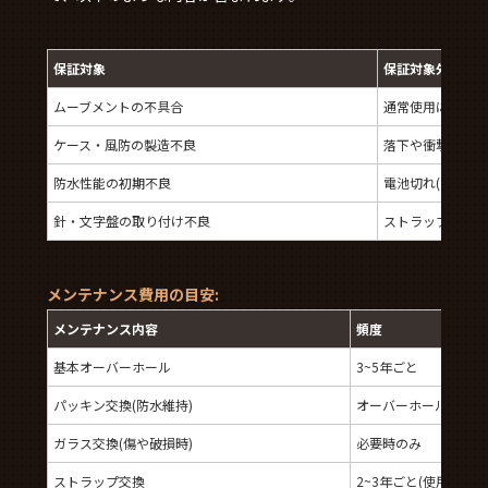
保証対象
保証対象外
ムーブメントの不具合
通常使用による摩
ケース・風防の製造不良
落下や衝撃による
防水性能の初期不良
電池切れ(クォー
針・文字盤の取り付け不良
ストラップの劣化
メンテナンス費用の目安:
メンテナンス内容
頻度
基本オーバーホール
3~5年ごと
パッキン交換(防水維持)
オーバーホール時に推
ガラス交換(傷や破損時)
必要時のみ
ストラップ交換
2~3年ごと(使用状況に