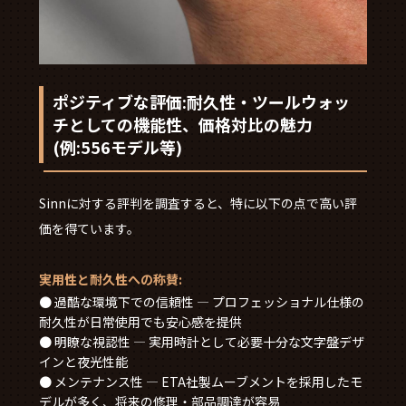
ポジティブな評価:耐久性・ツールウォッ
チとしての機能性、価格対比の魅力
(例:556モデル等)
Sinnに対する評判を調査すると、特に以下の点で高い評
価を得ています。
実用性と耐久性への称賛:
● 過酷な環境下での信頼性 — プロフェッショナル仕様の
耐久性が日常使用でも安心感を提供
● 明瞭な視認性 — 実用時計として必要十分な文字盤デザ
インと夜光性能
● メンテナンス性 — ETA社製ムーブメントを採用したモ
デルが多く、将来の修理・部品調達が容易