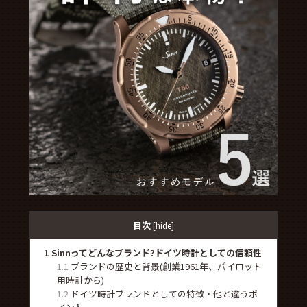
目次
[
hide
]
1
Sinnってどんなブランド?ドイツ時計としての信頼性
1.1
ブランドの歴史と背景(創業1961年、パイロット
用時計から)
1.2
ドイツ時計ブランドとしての特徴・他と違うポ