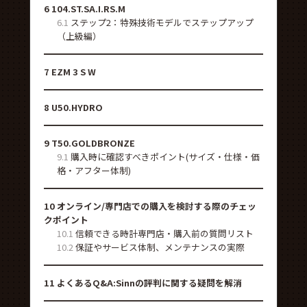
6
104.ST.SA.I.RS.M
6.1
ステップ2：特殊技術モデルでステップアップ
（上級編）
7
EZM 3 S W
8
U50.HYDRO
9
T50.GOLDBRONZE
9.1
購入時に確認すべきポイント(サイズ・仕様・価
格・アフター体制)
10
オンライン/専門店での購入を検討する際のチェッ
クポイント
10.1
信頼できる時計専門店・購入前の質問リスト
10.2
保証やサービス体制、メンテナンスの実際
11
よくあるQ&A:Sinnの評判に関する疑問を解消