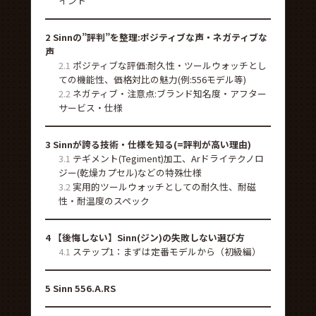
イント
2
Sinnの”評判”を整理:ポジティブな声・ネガティブな
声
2.1
ポジティブな評価:耐久性・ツールウォッチとし
ての機能性、価格対比の魅力(例:556モデル等)
2.2
ネガティブ・注意点:ブランド知名度・アフター
サービス・仕様
3
Sinnが誇る技術・仕様を知る(=評判が高い理由)
3.1
テギメント(Tegiment)加工、Arドライテクノロ
ジー(乾燥カプセル)などの特殊仕様
3.2
実用的ツールウォッチとしての耐久性、耐磁
性・耐温度のスペック
4
【後悔しない】Sinn(ジン)の失敗しない選び方
4.1
ステップ1：まずは定番モデルから（初級編）
5
Sinn 556.A.RS