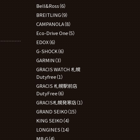
Bell&Ross
（6）
BREITLING
（9）
CAMPANOLA
（8）
Eco-Drive One
（5）
EDOX
（6）
G-SHOCK
（6）
GARMIN
（3）
GRACIS WATCH 札幌
Dutyfree
（1）
GRACIS 札幌駅前店
DutyFree
（6）
GRACIS札幌発寒店
（1）
GRAND SEIKO
（15）
KING SEIKO
（4）
LONGINES
（14）
MR-G
（4）