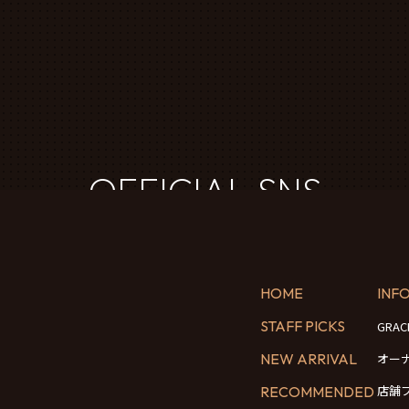
OFFICIAL SNS
HOME
INF
STAFF PICKS
GRA
NEW ARRIVAL
オー
店舗
RECOMMENDED