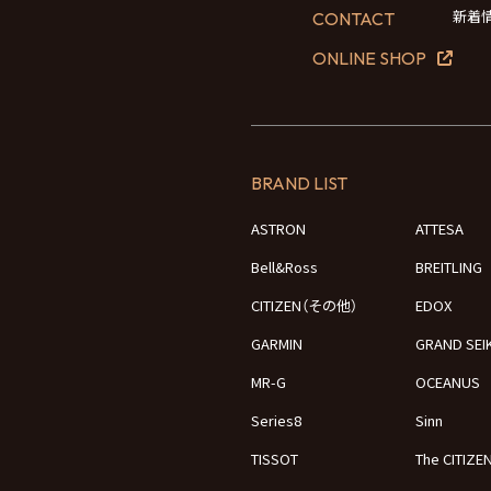
新着
CONTACT
ONLINE SHOP
BRAND LIST
ASTRON
ATTESA
Bell&Ross
BREITLING
CITIZEN（その他）
EDOX
GARMIN
GRAND SEI
MR-G
OCEANUS
Series8
Sinn
TISSOT
The CITIZE