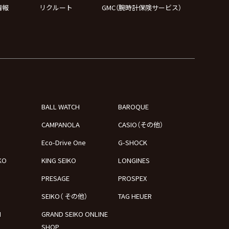
情報
リクルート
GMC（腕時計保険サービス）
BALL WATCH
BAROQUE
CAMPANOLA
CASIO（その他）
Eco-Drive One
G-SHOCK
KO
KING SEIKO
LONGINES
PRESAGE
PROSPEX
SEIKO（ その他）
TAG HEUER
N
GRAND SEIKO ONLINE
SHOP