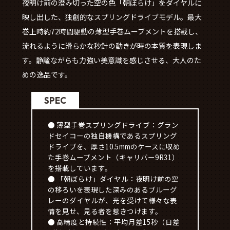
夜明け前の澄み切った空の色「朝ぼらけ」をダイヤルに
映し出した、独創的なスプリングドライブモデル。最大
巻上時約72時間駆動の薄型手巻ムーブメントを搭載し、
流れるように滑らかな秒針の動きが時の本質を表現しま
す。静謐ながらも力強い美意識を感じさせる、大人のた
めの逸品です。
SPEC
● 薄型手巻スプリングドライブ：グラン
ドセイコーの独自機構であるスプリング
ドライブを、厚さ10.5mmのケースに収め
た手巻ムーブメント（キャリバー9R31）
を搭載しています。
● 「朝ぼらけ」ダイヤル：夜明け前の空
の移ろいを表現した深みのあるブルーグ
レーのダイヤルが、光を受けて様々な表
情を見せ、見る者を惹きつけます。
● 高精度と持続性：平均月差15秒（日差