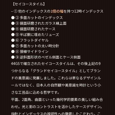
【セイコースタイル】
– ① 他のインデックスの
2倍の幅
を持つ12時インデックス
● ② 多面カットのインデックス
● ③ 鏡面研磨されたガラス縁上面
● ④ 鏡面研磨されたケース
● ⑤ 半ば胴に埋めたリューズ
● ⑥ フラットダイヤル
● ⑦ 多面カットの太い時分針
● ⑧ 接線サイドライン
● ⑨ 逆斜面形状のベゼル側面とケース側面
44GSで確立されたセイコースタイルは、その後上記の9
つからなる「グランドセイコースタイル」としてブラン
ドの美意識に発展しました。これらは単なるデザインル
ールではなく、日本人の自然観や美意識を時計という小
さな工芸品に込める哲学です。
平面、2面角、曲面といった幾何学的要素の美しい組み合
わせ。光と影のコントラストを活かしたケースデザイン。
指針とインデックスの視認性への徹底したこだわり。こ