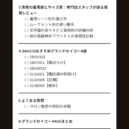
3
実際の着用感とサイズ感｜専門店スタッフが語る使
用レビュー
3.1
着用シーン別の選び方
3.2
ムーブメント別の使い勝手
3.3
文字盤の見やすさと実用性の詳細分析
3.4
他の高級時計ブランドとの実用性比較
4
GRACISおすすめグランドセイコー6選
4.1
SBGH301
4.2
SBGY011【朝ぼらけ】
4.3
SBGW323
4.4
SLGA021【諏訪湖の夜明け】
4.5
SLGH005【白樺】
4.6
SLGB003【樹氷】
5
よくある質問
5.1
サロン限定の特別な体験
6
グランドセイコー44GSまとめ