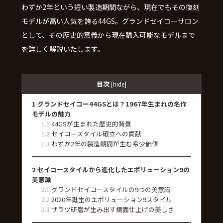
わずか2年という短い製造期間ながら、現在でもその復刻
モデルが高い人気を誇る44GS。グランドセイコーサロン
として、その歴史的意義から現在購入可能なモデルまで
を詳しく解説いたします。
目次
[
hide
]
1
グランドセイコー44GSとは？1967年生まれの名作
モデルの魅力
1.1
44GSが生まれた歴史的背景
1.2
セイコースタイル確立への貢献
1.3
わずか2年の製造期間が生む希少価値
2
セイコースタイルから進化したエボリューション9の
美意識
2.1
グランドセイコースタイルの9つの美意識
2.2
2020年誕生のエボリューション9スタイル
2.3
ザラツ研磨が生み出す鏡面仕上げの美しさ