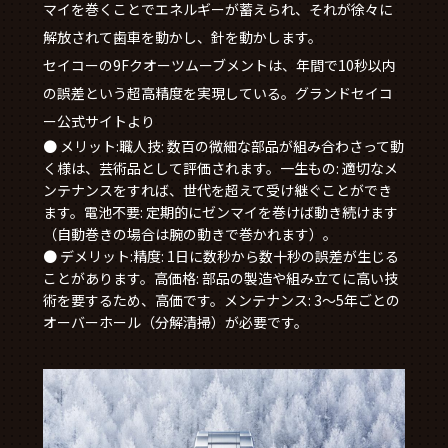
マイを巻くことでエネルギーが蓄えられ、それが徐々に
解放されて歯車を動かし、針を動かします。
セイコーの9Fクオーツムーブメントは、年間で10秒以内
の誤差という超高精度を実現している。
グランドセイコ
ー公式サイトより
● メリット:職人技: 数百の微細な部品が組み合わさって動
く様は、芸術品として評価されます。一生もの: 適切なメ
ンテナンスをすれば、世代を超えて受け継ぐことができ
ます。電池不要: 定期的にゼンマイを巻けば動き続けます
（自動巻きの場合は腕の動きで巻かれます）。
● デメリット:精度: 1日に数秒から数十秒の誤差が生じる
ことがあります。高価格: 部品の製造や組み立てに高い技
術を要するため、高価です。メンテナンス: 3〜5年ごとの
オーバーホール（分解清掃）が必要です。