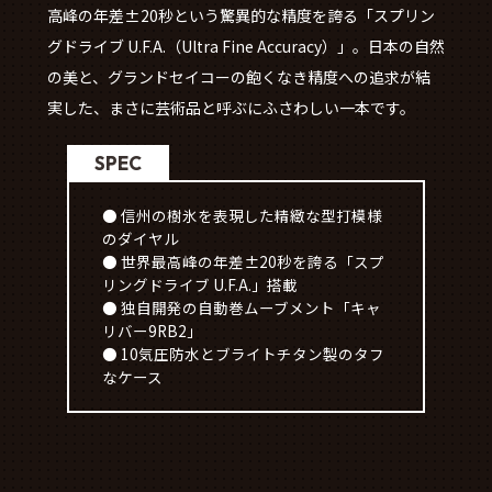
高峰の年差±20秒という驚異的な精度を誇る「スプリン
グドライブ U.F.A.（Ultra Fine Accuracy）」。日本の自然
の美と、グランドセイコーの飽くなき精度への追求が結
実した、まさに芸術品と呼ぶにふさわしい一本です。
SPEC
● 信州の樹氷を表現した精緻な型打模様
のダイヤル
● 世界最高峰の年差±20秒を誇る「スプ
リングドライブ U.F.A.」搭載
● 独自開発の自動巻ムーブメント「キャ
リバー9RB2」
● 10気圧防水とブライトチタン製のタフ
なケース