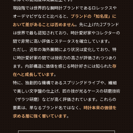
現段階では世界的な腕時計ブランドであるロレックスや
オーデマピゲなどと比べると、
ブランドの「知名度」に
おいて差があることは否めません
。先に上げた2ブランド
は世界で最も認知されており、時計愛好家やコレクターの
間で非常に高い評価とステータスを確立しています。
ただし、近年の海外展開により状況は変化しており、特
に時計愛好家の間では技術力の高さが評価されつつあり
ます。内部構造に価値を感じる時計好きには知られた
存
在へと成長しています
。
特に、独創的な機構であるスプリングドライブや、繊細
で美しい文字盤の仕上げ、匠の技が光るケースの研磨技術
（ザラツ研磨）などが高く評価されています。これらの
要素は、単なるブランド名ではなく、
時計本来の価値を
求める層に強く響いています
。