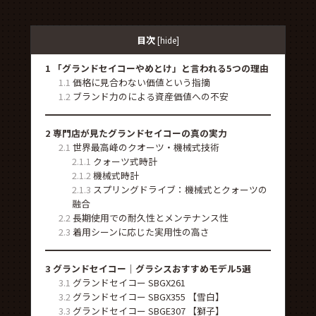
目次
[
hide
]
1
「グランドセイコーやめとけ」と言われる5つの理由
1.1
価格に見合わない価値という指摘
1.2
ブランド力のによる資産価値への不安
2
専門店が見たグランドセイコーの真の実力
2.1
世界最高峰のクオーツ・機械式技術
2.1.1
クォーツ式時計
2.1.2
機械式時計
2.1.3
スプリングドライブ：機械式とクォーツの
融合
2.2
長期使用での耐久性とメンテナンス性
2.3
着用シーンに応じた実用性の高さ
3
グランドセイコー｜グラシスおすすめモデル5選
3.1
グランドセイコー SBGX261
3.2
グランドセイコー SBGX355 【雪白】
3.3
グランドセイコー SBGE307 【獅子】