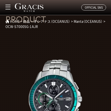
OFFICIAL SNS
商品紹介
PRODUCT
HOME
>
商品
>
オシアナス（OCEANUS）
>
Manta（OCEANUS）
>
OCW-S7000SG-1AJR