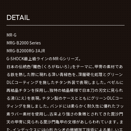
DETAIL
MR-G
MRG-B2000 Series
MRG-B2000RG-3AJR
G-SHOCK最上級ラインのMR-Gシリーズ。
日本の伝統色「鐵色（くろがねいろ）」をテーマに、甲冑の素材であ
る鉄を熱した際に現れる深い青緑色を、深層硬化処理とグリーン
DLCコーティングを施したチタン外装で表現しました。ベゼルに
再結晶チタンを採用し、独特の結晶模様で日本刀の刃文に見られ
る沸（にえ）を表現。チタン製のケースとともにグリーンDLCコー
ティングを施しました。バンドには柔らかく耐久性に優れたフッ
素ラバー素材を使用し、古来より強さの象徴とされてきた毘沙門
天の甲冑に見られる毘沙門亀甲の文様があしらわれています。ま
た、インデックスには山形カシオの微細加工技術による美しいエ