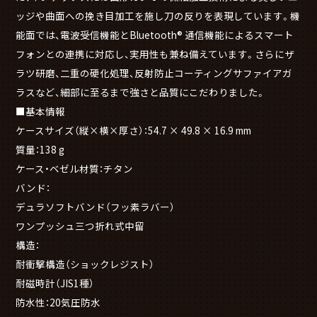
ッジや曲面への挽き目加工を施し刀の反りを表現しています。機
能面では、電波受信機能とBluetooth® 通信機能によるスマート
フォンとの連携に対応し、実用性も兼ね備えています。さらにザ
ラツ研磨、二重の硬化処理、反射防止コーティングサファイアガ
ラスなど、細部に至るまで強さと品質にこだわりました。
■基本情報
ケースサイズ（縦×横×厚さ）：54.7 × 49.8 × 16.9 mm
質量：138 g
ケース・ベゼル材質：チタン
バンド：
デュラソフトバンド（フッ素ラバー）
ワンプッシュ三つ折れ式中留
構造：
耐衝撃構造（ショックレジスト）
耐磁時計（JIS1種）
防水性：20気圧防水