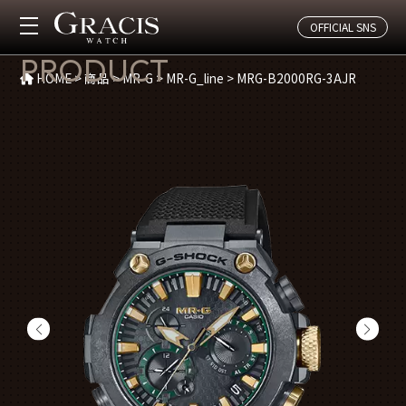
OFFICIAL SNS
商品紹介
PRODUCT
HOME
>
商品
>
MR-G
>
MR-G_line
>
MRG-B2000RG-3AJR