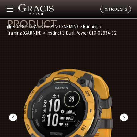
OFFICIAL SNS
商品紹介
PRODUCT
HOME
>
商品
>
ガーミン（GARMIN）
>
Running /
Training（GARMIN）
>
Instinct 3 Dual Power 010-02934-32