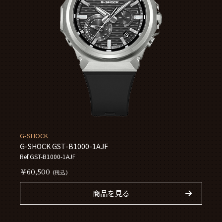
G-SHOCK
G-SHOCK GST-B1000-1AJF
Ref.GST-B1000-1AJF
￥60,500
(税込)
商品を見る