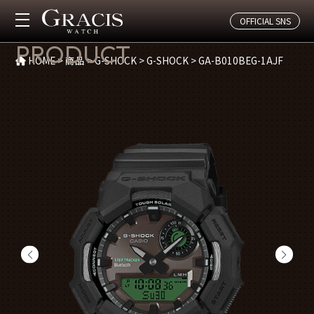
OFFICIAL SNS
商品紹介
PRODUCT
HOME
>
商品
>
G-SHOCK
>
G-SHOCK
>
GA-B010BEG-1AJF