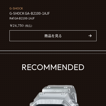
G-SHOCK
G-SHOCK GA-B2100-1AJF
Ref.GA-B2100-1AJF
￥24,750
(税込)
商品を見る
RECOMMENDED