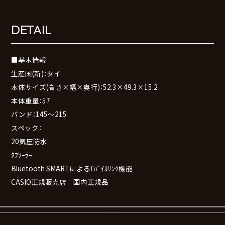
DETAIL
■基本情報
生産国(新)：タイ
本体サイズ(高さ×幅×奥行)：52.3×49.3×15.2
本体重量：57
バンド：145～215
スペック：
20気圧防水
ﾀﾌｿｰﾗｰ
Bluetooth SMARTによるﾓﾊﾞｲﾙﾘﾝｸ機能
CASIO正規販売店 国内正規品