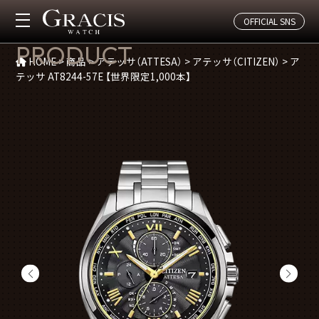
OFFICIAL SNS
商品紹介
PRODUCT
HOME
>
商品
>
アテッサ（ATTESA）
>
アテッサ（CITIZEN）
>
ア
テッサ AT8244-57E 【世界限定1,000本】