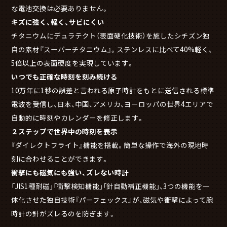
な電池交換は必要ありません。
キズに強く、軽く、サビにくい
チタニウムにデュラテクト（表面硬化技術）を施したシチズン独
自の素材『スーパーチタニウム』。ステンレスに比べて40%軽く、
5倍以上の表面硬度を実現しています。
いつでも正確な時刻を刻み続ける
10万年に1秒の誤差と言われる原子時計をもとに送信される標準
電波を受信し、日本、中国、アメリカ、ヨーロッパの世界4エリアで
自動的に時刻やカレンダーを修正します。
２ステップで世界中の時刻を表示
『ダイレクトフライト』機能を搭載。簡単な操作で海外の現地時
刻に合わせることができます。
衝撃にも磁気にも強い、ズレない時計
「JIS1種耐磁」「衝撃検知機能」「針自動補正機能」、3つの機能を一
体化させた独自技術『パーフェックス』が、磁気や衝撃によって腕
時計の針がズレるのを防ぎます。