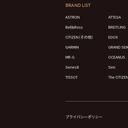
BRAND LIST
ASTRON
ATTESA
Bell&Ross
BREITLING
CITIZEN（その他）
EDOX
GARMIN
GRAND SEI
MR-G
OCEANUS
Series8
Sinn
TISSOT
The CITIZE
プライバシーポリシー