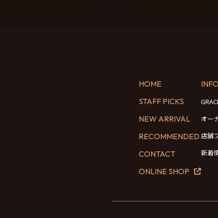
HOME
INF
STAFF PICKS
GRA
NEW ARRIVAL
オー
店舗
RECOMMENDED
新着
CONTACT
ONLINE SHOP