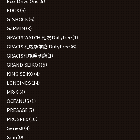
Eco-Drive One
（5）
EDOX
（6）
G-SHOCK
（6）
GARMIN
（3）
GRACIS WATCH 札幌 Dutyfree
（1）
GRACIS 札幌駅前店 DutyFree
（6）
GRACIS札幌発寒店
（1）
GRAND SEIKO
（15）
KING SEIKO
（4）
LONGINES
（14）
MR-G
（4）
OCEANUS
（1）
PRESAGE
（7）
PROSPEX
（10）
Series8
（4）
Sinn
（9）