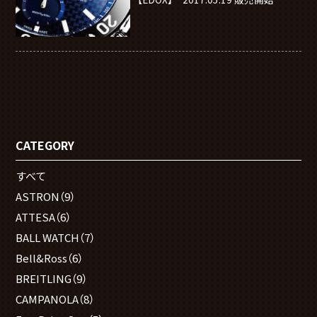
CATEGORY
すべて
ASTRON
（9）
ATTESA
（6）
BALL WATCH
（7）
Bell&Ross
（6）
BREITLING
（9）
CAMPANOLA
（8）