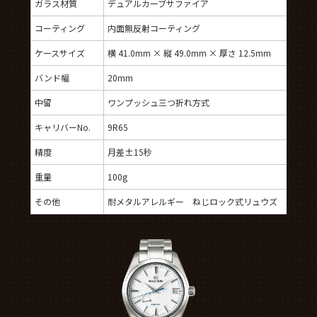
ガラス材質
デュアルカーブサファイア
コーティング
内面無反射コーティング
ケースサイズ
横 41.0mm × 縦 49.0mm × 厚さ 12.5mm
バンド幅
20mm
中留
ワンプッシュ三つ折れ方式
キャリバーNo.
9R65
精度
月差±15秒
重量
100g
その他
耐メタルアレルギー ねじロック式リュウズ 石数30