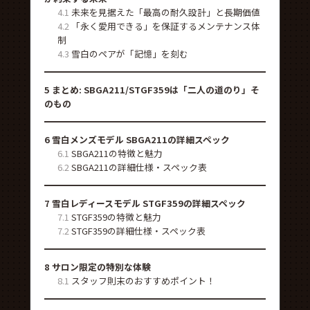
4.1
未来を見据えた「最高の耐久設計」と長期価値
4.2
「永く愛用できる」を保証するメンテナンス体
制
4.3
雪白のペアが「記憶」を刻む
5
まとめ: SBGA211/STGF359は「二人の道のり」そ
のもの
6
雪白メンズモデル SBGA211の詳細スペック
6.1
SBGA211の特徴と魅力
6.2
SBGA211の詳細仕様・スペック表
7
雪白レディースモデル STGF359の詳細スペック
7.1
STGF359の特徴と魅力
7.2
STGF359の詳細仕様・スペック表
8
サロン限定の特別な体験
8.1
スタッフ則末のおすすめポイント！