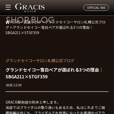
OFFICIAL SNS
店舗ブログ
SHOP BLOG
HOME
>
店舗ブログ
>
グランドセイコーサロン札幌公式ブロ
グ
>
グランドセイコー雪白ペアが選ばれる3つの理由｜
SBGA211×STGF359
グランドセイコーサロン札幌公式ブログ
グランドセイコー雪白ペアが選ばれる3つの理由｜
SBGA211×STGF359
2025.12.30
GRACIS駅前店の則末と申します。
当店ではブライダルの取り扱いもあるため、私はこれまでご結
婚指輪以外にも、ブライダルでお世話になったお客様のペアウ