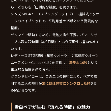
このペアは、それぞれ異なるムーブメントでありなが
ら、どちらも「圧倒的な精度」を誇ります。
メンズ SBGA211（スプリングドライブ）：機械式とクオ
ーツのハイブリッドで、平均月差±15秒という驚異的な
精度。
ゼンマイで駆動するため、電池交換が不要。パワーリザ
ーブは最大72時間（約3日間）という実用性も兼ね備えて
います。
レディース STGF359（年差クオーツ）：高精度クオーツ
ムーブメントCaliber 4J52を搭載し、
年差± 10秒
という
驚異的な精度を誇ります。
グランドセイコーは、この二つの技術により、ペアで着
用する二人の時計が
常にほぼ完璧にシンクロした時
を刻
み続けるのです。
雪白ペアが生む「流れる時間」の魅力