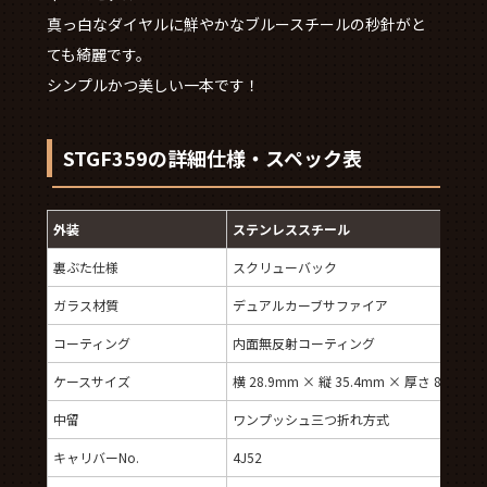
真っ白なダイヤルに鮮やかなブルースチールの秒針がと
ても綺麗です。
シンプルかつ美しい一本です！
STGF359の詳細仕様・スペック表
外装
ステンレススチール
裏ぶた仕様
スクリューバック
ガラス材質
デュアルカーブサファイア
コーティング
内面無反射コーティング
ケースサイズ
横 28.9mm × 縦 35.4mm × 厚さ 8.7mm
中留
ワンプッシュ三つ折れ方式
キャリバーNo.
4J52