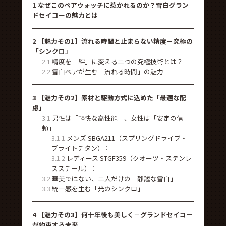
1
なぜこのペアウォッチに惹かれるのか？雪白グラン
ドセイコーの魅力とは
2
【魅力その1】流れる時間と止まらない精度－究極の
「シンクロ」
2.1
精度を「絆」に変える二つの究極技術とは？
2.2
雪白ペアが生む「流れる時間」の魅力
3
【魅力その2】素材と駆動方式に込めた「最適な配
慮」
3.1
男性は「軽快な高性能」、女性は「安定の信
頼」
3.1.1
メンズ SBGA211（スプリングドライブ・
ブライトチタン）：
3.1.2
レディース STGF359（クオーツ・ステンレ
ススチール）：
3.2
華美ではない、二人だけの「静謐な雪白」
3.3
統一感を生む「光のシンクロ」
4
【魅力その3】何十年後も美しく－グランドセイコー
が約束する未来