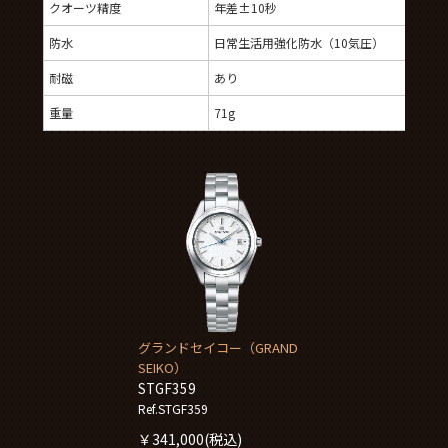
クオーツ精度
年差±10秒
防水
日常生活用強化防水（10気圧）
耐磁
あり
重量
71g
グランドセイコー（GRAND
SEIKO）
STGF359
Ref.STGF359
￥
341,000
(税込)