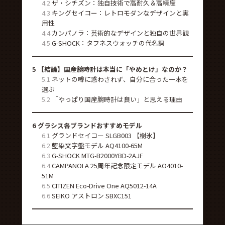
4.2
ザ・シチズン：独自技術で高耐久＆高精度
4.3
キングセイコー：レトロモダンなデザインと実
用性
4.4
カンパノラ：芸術的なデザインと独自の世界観
4.5
G-SHOCK：タフネスウォッチの代名詞
5
【結論】国産腕時計は本当に「やめとけ」なのか？
5.1
ネットの噂に惑わされず、自分に合った一本を
選ぶ
5.2
「やっぱり国産腕時計は良い」と思える理由
6
グラシス各ブランドおすすめモデル
6.1
グランドセイコー SLGB003 【樹氷】
6.2
藍染文字盤モデル AQ4100-65M
6.3
G-SHOCK MTG-B2000YBD-2AJF
6.4
CAMPANOLA 25周年記念限定モデル AO4010-
51M
6.5
CITIZEN Eco-Drive One AQ5012-14A
6.6
SEIKO アストロン SBXC151