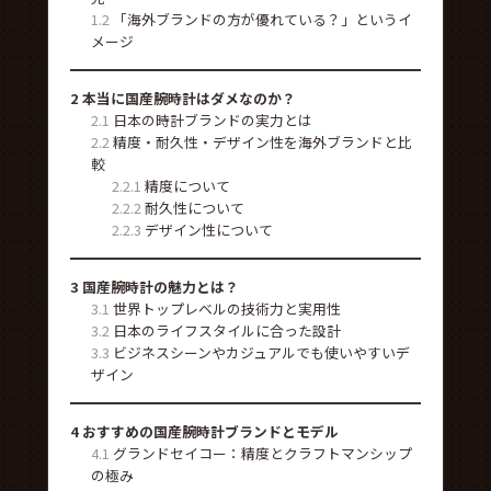
1.2
「海外ブランドの方が優れている？」というイ
メージ
2
本当に国産腕時計はダメなのか？
2.1
日本の時計ブランドの実力とは
2.2
精度・耐久性・デザイン性を海外ブランドと比
較
2.2.1
精度について
2.2.2
耐久性について
2.2.3
デザイン性について
3
国産腕時計の魅力とは？
3.1
世界トップレベルの技術力と実用性
3.2
日本のライフスタイルに合った設計
3.3
ビジネスシーンやカジュアルでも使いやすいデ
ザイン
4
おすすめの国産腕時計ブランドとモデル
4.1
グランドセイコー：精度とクラフトマンシップ
の極み