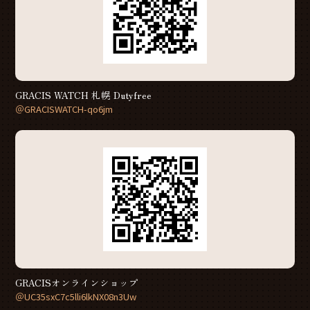
GRACIS WATCH 札幌 Dutyfree
＠GRACISWATCH-qo6jm
GRACISオンラインショップ
＠UC35sxC7c5lli6lkNX08n3Uw