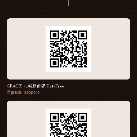
GRACIS 札幌駅前店 DutyFree
＠gracis_sapporo