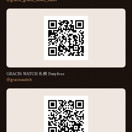
GRACIS WATCH 札幌 Dutyfree
＠graciswatch