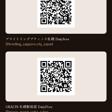
ブライトリングブティック札幌 Dutyfree
＠breitling_sapporo.city_squad
GRACIS 札幌駅前店 DutyFree
＠gracis_grand_seiko_salon