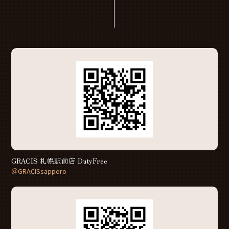
GRACIS 札幌駅前店 DutyFree
＠GRACISsapporo