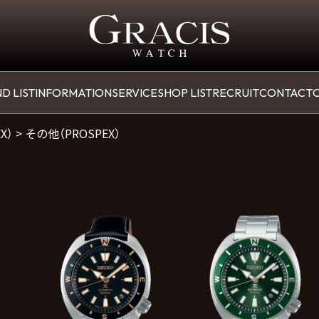
D LIST
INFORMATION
SERVICE
SHOP LIST
RECRUIT
CONTACT
O
X）
>
その他（PROSPEX）