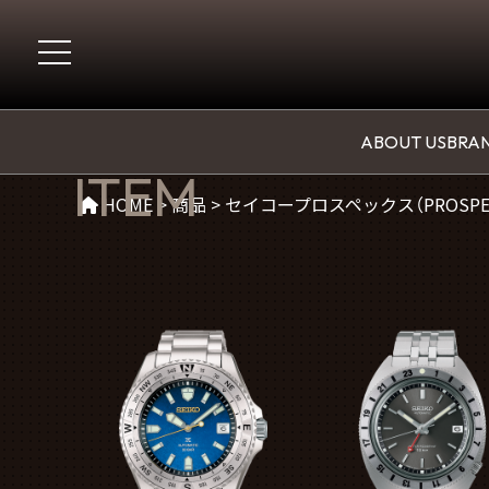
商品(その他（PROSPEX）)
ABOUT US
BRAN
ITEM
HOME
>
商品
>
セイコープロスペックス（PROSPE