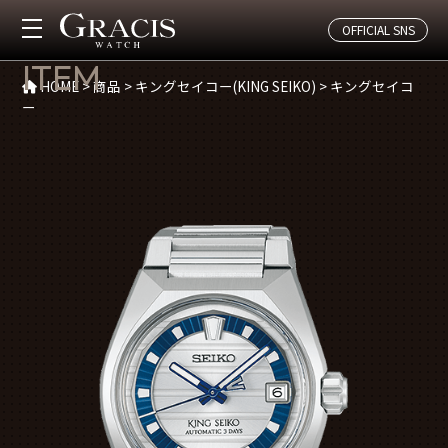
OFFICIAL SNS
商品(キングセイコー)
ITEM
HOME
>
商品
>
キングセイコー(KING SEIKO)
>
キングセイコ
ー