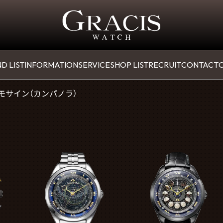
D LIST
INFORMATION
SERVICE
SHOP LIST
RECRUIT
CONTACT
O
モサイン（カンパノラ）