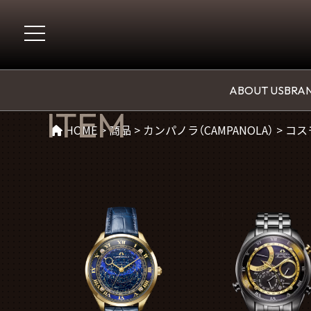
商品(コスモサイン（カンパノラ）)
ABOUT US
BRAN
ITEM
HOME
>
商品
>
カンパノラ（CAMPANOLA）
>
コス