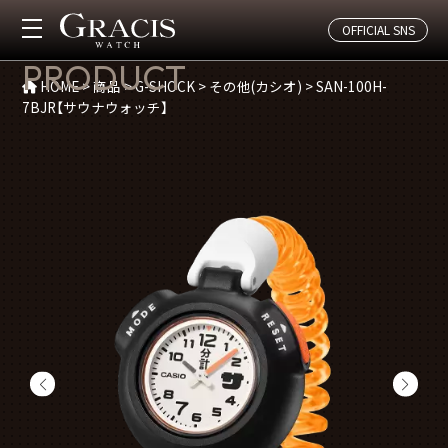
OFFICIAL SNS
商品紹介
PRODUCT
HOME
>
商品
>
G-SHOCK
>
その他(カシオ)
>
SAN-100H-
7BJR【サウナウォッチ】