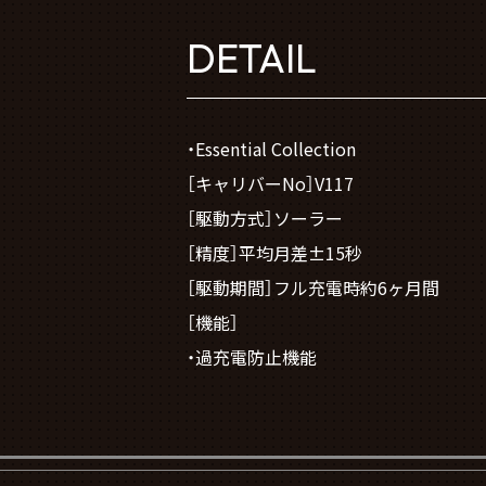
DETAIL
・Essential Collection
［キャリバーNo］V117
［駆動方式］ソーラー
［精度］平均月差±15秒
［駆動期間］フル充電時約6ヶ月間
［機能］
・過充電防止機能