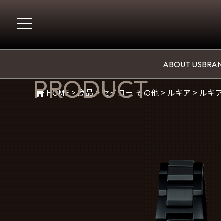
商品紹介
ABOUT US
BRAN
PRODUCT
HOME
>
商品
>
セイコー その他
>
ルキア
>
ルキア 