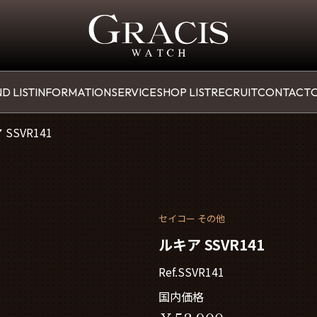
D LIST
INFORMATION
SERVICE
SHOP LIST
RECRUIT
CONTACT
O
SSVR141
セイコー その他
ルキア SSVR141
Ref.SSVR141
国内価格