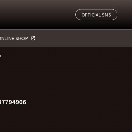
OFFICIAL SNS
NLINE SHOP
6
794906