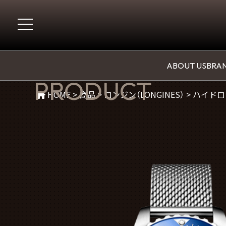
商品紹介
ABOUT US
BRAN
PRODUCT
HOME
>
商品
>
ロンジン（LONGINES）
>
ハイドロコ