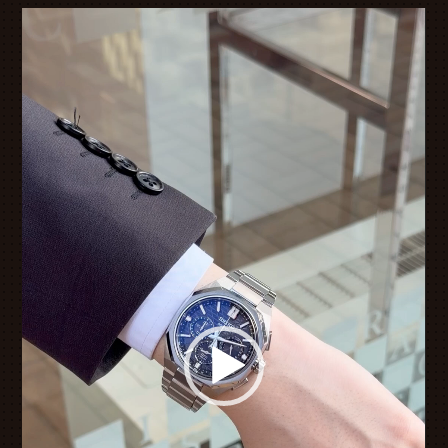
動
画
プ
レ
ー
ヤ
ー