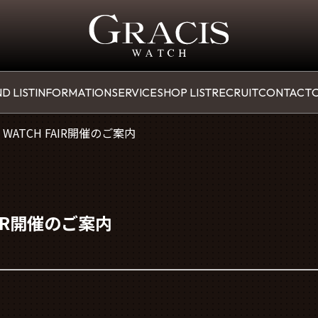
D LIST
INFORMATION
SERVICE
SHOP LIST
RECRUIT
CONTACT
O
N WATCH FAIR開催のご案内
FAIR開催のご案内