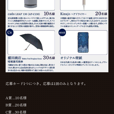
応募カード1つにつき、応募は1回のみとなります。
A賞…10名様
B賞…20名様
C賞…30名様