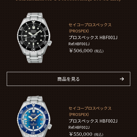
セイコープロスペックス
（PROSPEX）
プロスペックス HBF001J
Ref.HBF001J
￥506,000
(税込)
商品を見る
セイコープロスペックス
（PROSPEX）
プロスペックス HBF002J
Ref.HBF002J
￥550,000
(税込)