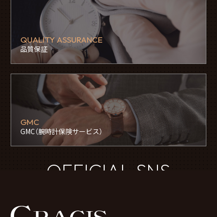
QUALITY ASSURANCE
品質保証
GMC
GMC（腕時計保険サービス）
OFFICIAL SNS