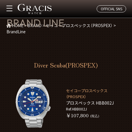
OFFICIAL SNS
セイコープロスペックス（PROSPEX）
BRAND LINE
HOME
>
BRAND
>
セイコープロスペックス（PROSPEX）
>
BrandLine
Diver Scuba(PROSPEX)
セイコープロスペックス
（PROSPEX）
プロスペックス HBB002J
Ref.HBB002J
￥107,800
(税込)