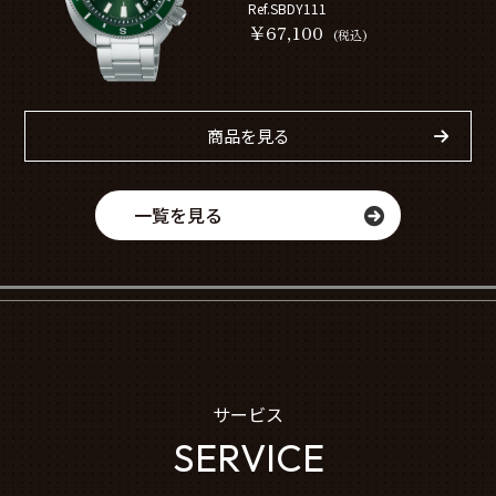
Ref.SBDY111
￥67,100
(税込)
商品を見る
一覧を見る
サービス
SERVICE