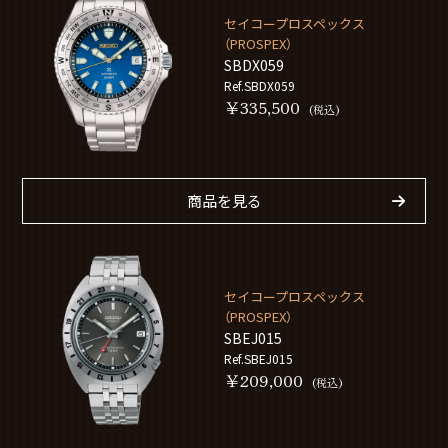
セイコープロスペックス
（PROSPEX）
SBDX059
Ref.SBDX059
￥335,500
(税込)
商品を見る
セイコープロスペックス
（PROSPEX）
SBEJ015
Ref.SBEJ015
￥209,000
(税込)