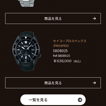
商品を見る
セイコープロスペックス
（PROSPEX）
SBDB025
Ref.SBDB025
￥638,000
(税込)
商品を見る
一覧を見る