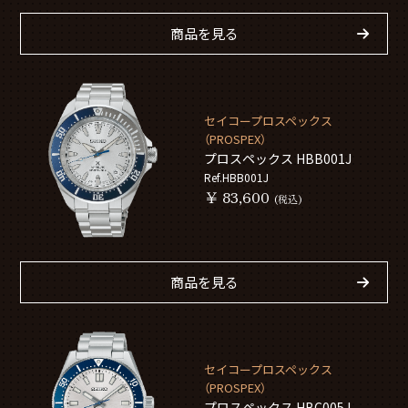
商品を見る
セイコープロスペックス
（PROSPEX）
プロスペックス HBB001J
Ref.HBB001J
￥ 83,600
(税込)
商品を見る
セイコープロスペックス
（PROSPEX）
プロスペックス HBC005J