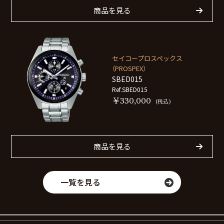
商品を見る
セイコープロスペックス
（PROSPEX）
SBED015
Ref.SBED015
￥330,000
(税込)
商品を見る
一覧を見る