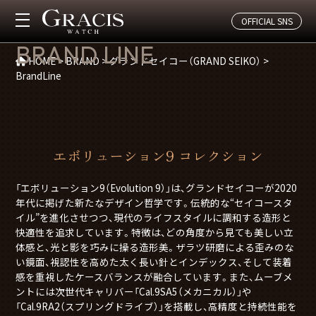
OFFICIAL SNS
グランドセイコー（GRAND SEIKO）
BRAND LINE
HOME
>
BRAND
>
グランドセイコー（GRAND SEIKO）
>
BrandLine
エボリューション9 コレクション
「エボリューション9（Evolution 9）」は、グランドセイコーが2020
年代に掲げた新たなデザイン哲学です。伝統的な“セイコースタ
イル”を進化させつつ、現代のライフスタイルに調和する造形と
快適性を追求しています。特徴は、どの角度から見ても美しい立
体感と、光と影を巧みに操る造形美。ザラツ研磨による歪みのな
い鏡面、視認性を高めた太く長い針とインデックス、そして装着
感を重視したケースバランスが融合しています。また、ムーブメ
ントには次世代キャリバー「Cal.9SA5（メカニカル）」や
「Cal.9RA2（スプリングドライブ）」を搭載し、高精度と持続性能を