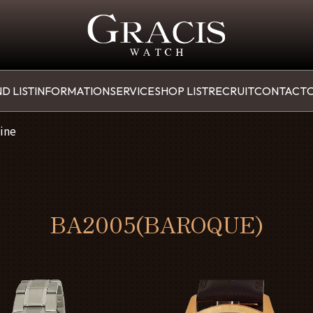
D LIST
INFORMATION
SERVICE
SHOP LIST
RECRUIT
CONTACT
O
ine
BA2005(BAROQUE)