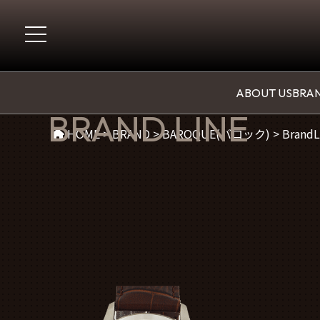
BAROQUE(バロック)
ABOUT US
BRAN
BRAND LINE
HOME
>
BRAND
>
BAROQUE(バロック)
>
BrandL